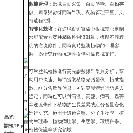
數據管理：
數據自動采集、自動傳輸、自動存
儲、圖像與數據同時呈現、配備管理平臺、支
持遠程控制。
智能化栽培：
在逆境脅迫實驗中根據需求定制
水肥配置方案并精確控制灌溉量，模擬不同程
度的逆境條件，同時實時監測植物的生理響
應，為研究作物抗逆性提供可靠數據支持。
可對盆栽植株進行高光譜數據采集與分析，幫
助用戶快速、無損獲取植物光譜圖像、植被指
數、組分含量等信息，可對突變體進行篩選與
鑒定，同時也可以對高溫、高鹽、病害、蟲害
等逆境條件下植物的生長差異或組分含量變化
進行研究。適用于遺傳育種、分子生物學、植
高光
物生理學、植物病理學、生態學、環境科學、
譜植
TP-p
植物保護等研究領域。