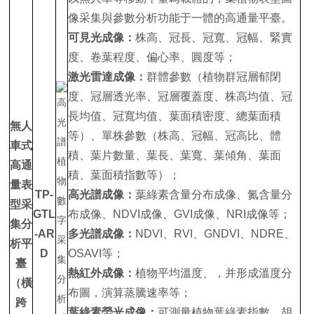
像采集與參數分析功能于一體的高通量平臺。
可見光成像：
株高、冠長、冠寬、冠幅、緊實
度、卷葉程度、偏心率、圓度等；
激光雷達成像：
群體參數（植物群冠層郁閉
度、冠層透光率、冠層覆蓋度、株高均值、冠
長均值、冠寬均值、葉面積密度、總葉面積
無人
等）、單株參數（株高、冠幅、冠高比、體
車式
積、葉片數量、葉長、葉寬、葉傾角、葉面
高通
積、葉面積指數等）；
量表
TP-
高光譜成像：
葉綠素含量分布成像、氮含量分
型采
GTL
布成像、NDVI成像、GVI成像、NRI成像等；
集分
-AR
多光譜成像：
NDVI、RVI、GNDVI、NDRE、
析平
D
OSAVI等；
臺
熱紅外成像：
植物平均溫度、，并形成溫度分
（橫
布圖，演算蒸騰速率等；
跨
葉綠素熒光成像：
可測量植物葉綠素指數、胡