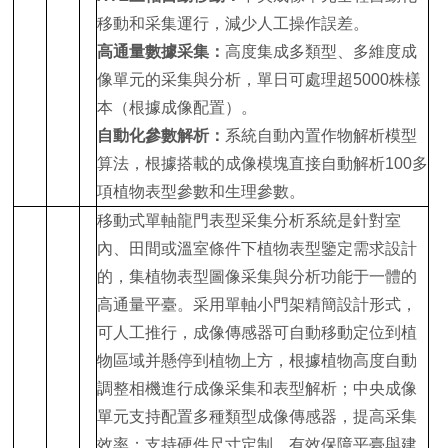
移動和采集運行，減少人工操作誤差。
高通量數據采集：
高度集成多類型、多維度成
像單元的采集與分析，單日可處理超5000株樣
本（根據成像配置）。
自動化參數解析：
系統自動內置作物解析模型
算法，根據搭載的成像模塊直接自動解析100多
項植物表型參數和生理參數。
移動式單軸龍門表型采集分析系統是針對室
內、田間或溫室條件下植物表型鑒定需求設計
的，集植物表型圖像采集與分析功能于一體的
高通量平臺。采用單軸小門架精簡設計形式，
可人工推行，成像傳感器可自動移動定位到植
物區域并懸停到植物上方，根據植物高度自動
調整相機進行成像采集和表型解析；中央成像
單元支持配置多種類型成像傳感器，提高采集
效率；支持硬件尺寸定制，有效保障平臺與建