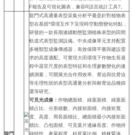
F報告及可視化圖表，兼容R語言統計工具?。
龍門式高通量表型采集分析平臺是針對植物表
型在基因*環境互作下呈現時空動態變化特點，
研發的一款長期連續動態監測植株表型的田間
軌道式表型監測設備。中央成像單元支持配置
多種類型成像傳感器，有效保障平臺與建設需
求的高度適配。可實現大田環境下作物生長過
程中器官尺度的表型特征和生理參數變化的連
續測量，可開展光合作用效率、脅迫與抗脅迫
等生理性狀的表型高通量分析與耐脅迫品種篩
選等研究。
可見光成像
：
作物總面積、綠葉面積、綠葉面
積占比、分形維數、內接矩面積、內接矩寬
度、高度、周長面積比、總面積最小內接矩面
積比、凸包面積、可見葉片邊緣長度、作物持
龍門
綠特性、卷葉程度、枯死葉比例、植株緊湊