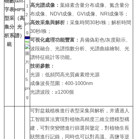
物數
lant-
高光譜成像：
葉綠素含量分布成像、氮含量分
字表
HIPS
布成像、NDVI成像、GVI成像、NRI成像等；
型采
（高
高效采集與解析：
采集時間30秒/株；解析時間
集分
光
30秒/株；
析系
譜）
可視化處理功能豐富：
具備偽彩色/灰度顯示、
統
波段融合、光譜指數分析、光譜曲線繪制、光
譜特征統計等功能。
技術參數：
光源：低頻閃高光質鹵素燈光源
成像波長范圍：400-1000nm
光譜波段：≥1200個
可對盆栽植株進行表型采集與解析，并通過人
工智能算法實現對植物高精度三維立體模型構
建，可對突變體進行篩選與鑒定，對植物生長
狀態進行記錄，同時也可以對高溫、高鹽等逆