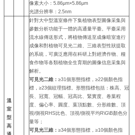
像素大小：5.86μm×5.86μm
光譜分辨率：2.5nm
針對大中型溫室條件下集植物表型圖像采集與
參數分析功能于一體的高通量平臺。平臺采用
流水線傳送形式，將植物傳送至成像暗室進行
成像和
對植物可見光二維、三維表型性狀提取
的系統，可廣泛應用在科研上對經濟作物、糧
食作物等各類植物全生育期的圖像信息采集與
解析。
可見光二維：
≥31個形態指標，≥22個顏色指
標，≥23個紋理指標。形態指標包括：株高、冠
長、冠寬、冠幅、冠高比、緊實度、卷葉程
溫
度、偏心率、圓度、葉頂點數、分形維數、頂
室
視/側視RHS比色、頂視/側視平均R\G\B顏色分
型
量等；
高
可見光三維：
≥34個形態指標，≥10個顏色指
通