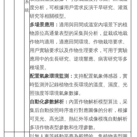
度分析，可根據用戶需求反演干旱研究、灌溉
研究等相關模型。
多場景應用：
適用與田間或溫室內場景下的植
物原位高通量表型的采集與分析，盆栽或地栽
作物均適用，適應田間環境、作物栽培要求、
用戶實驗要求以及作物生理要求，可用于實驗
應用中的生長研究、逆境響應、病害研究等多
種場景。
配置氣象環境監測：
支持配置氣象傳感器，實
時監測并記錄植物生長環境的溫度、濕度、光
照強度等環境氣象數據。
自動化參數解析：
內置作物解析模型算法，采
集后自動按照時序進行對應圖像的分析，根據
可見光、高光譜、熱紅外等成像模塊自動解析
多項作物表型參數和生理參數。
以無人車等移動平臺為載體的，集植物表型圖