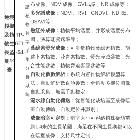
布成像、NDVI成像、GVI成像、NRI成像等；
多光譜成像：
NDVI、RVI、GNDVI、NDRE、
逆境
OSAVI等；
模擬
熱紅外成像：
植物平均溫度，并形成溫度分布
及植
TP-
圖，演算蒸騰速率等；
物生
GTL
葉綠素熒光成像：
可測量植物葉綠素指數、胡
長監
-S1
蘿卜素指數、花青素指數、熒光淬滅參數，光
測平
合性能參數，植物脅迫響應參數等
臺
自動化參數解析：
系統內置作物解析模型算
法，自動解析數百項參數；全角度多機位圖像
自動采集，無需手動標定；
流水線自動化傳送：
從智能化栽培區至成像暗
室自動傳輸、自動定位并識別；
成像暗室可定制：
暗室大小可容納植株從幼苗
到1.4米的生長范圍，滿足在不同生長期都可以
在暗室成像，支持尺寸定制；