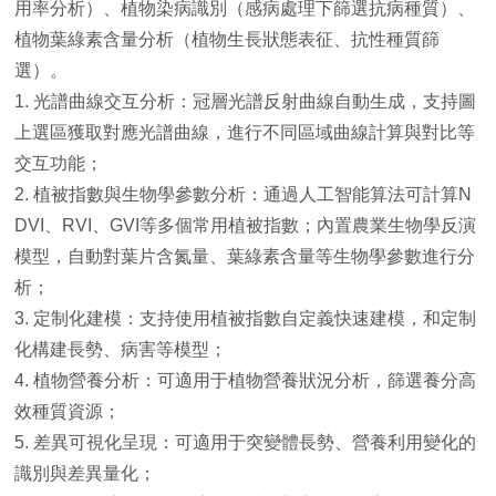
用率分析）、植物染病識別（感病處理下篩選抗病種質）、
植物葉綠素含量分析（植物生長狀態表征、抗性種質篩
選）。
1. 光譜曲線交互分析：冠層光譜反射曲線自動生成，支持圖
上選區獲取對應光譜曲線，進行不同區域曲線計算與對比等
交互功能；
2. 植被指數與生物學參數分析：通過人工智能算法可計算N
DVI、RVI、GVI等多個常用植被指數；內置農業生物學反演
模型，自動對葉片含氮量、葉綠素含量等生物學參數進行分
析；
3. 定制化建模：支持使用植被指數自定義快速建模，和定制
化構建長勢、病害等模型；
4. 植物營養分析：可適用于植物營養狀況分析，篩選養分高
效種質資源；
5. 差異可視化呈現：可適用于突變體長勢、營養利用變化的
識別與差異量化；