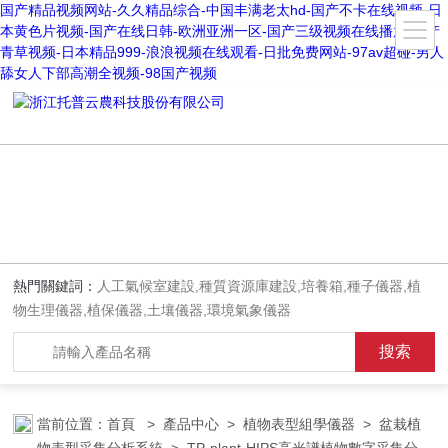
国产精品视频网站-久久精品综合-中国丰满老太hd-国产不卡在线视频-日
本黄色片视频-国产在线日韩-欧洲亚洲一区-国产三级视频在线播放-国产
青草视频-日本精品999-浪浪视频在线观看-日批免费网站-97av超碰-男人
舔女人下部高潮全视频-98国产视频
熱門關鍵詞：
人工氣候室建設,種質資源庫建設,培養箱,種子儀器,植
物生理儀器,植保儀器,土壤儀器,環境氣象儀器
當前位置：
首頁
>
產品中心
>
植物表型組學儀器
>
盆栽植