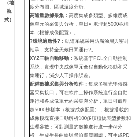
（地
度分布圖、區域溫度分析。
軌
高通量數據采集：
高度集成多類型、多維度成
式）
像單元的采集與分析，單日可處理超5000株樣
本（根據成像配置）。
?環境適應性?：
軌道系統采用防腐涂層與密封
軸承，支持全天候田間運行?。
XYZ三軸自動移動：
系統基于PCL全自動控制
系統，實現中央成像單元全程自動化移動和采
集運行，減少人工操作誤差。
配備數據采集與分析軟件：
集成多種光學傳感
器采集接口，可在軟件上操作系統進行全自動
運行和各成像單元的采集與分析，單日可處理
超5000株樣本（根據成像配置），根據搭載的
成像模塊直接自動解析100多項植物表型參數和
生理參數；可對測量的數據進行進一步AI分
析，生成生長曲線與脅迫響應圖譜，可生成PD