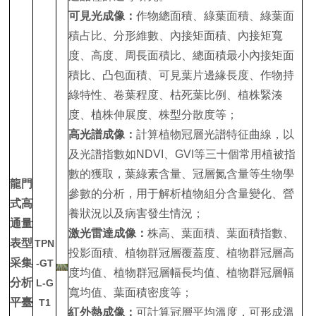
可見光成像：
作物總面積、綠葉面積、綠葉面
積占比、分形維數、內接矩面積、內接矩寬
度、高度、周長面積比、總面積最小內接矩面
積比、凸包面積、可見葉片邊緣長度、作物持
綠特性、卷葉程度、枯死葉比例、植株緊湊
度、植株伸展度、株型分散度等；
高光譜成像：
計算植物冠層光譜特征曲線，以
及光譜指數如NDVI、GVI等三十個常用植被指
數的獲取，葉綠素含量、冠層氮含量等生物學
龍門
參數的分析，用于解析植物組分含量變化、營
式高
養狀況以及病害發生情況；
通量
激光雷達成像：
株高、葉面積、葉面積指數、
表型
TPN
投影面積、植物群冠層覆蓋度、植物群冠層高
采集
-GT
度均值、植物群冠層幅長均值、植物群冠層幅
分析
L-G
寬均值、葉面積密度等；
平臺
T1
紅外熱成像
：
可計算冠層平均溫度，可形成溫