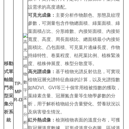
設需求的高度適配。
可見光成像：
主要分析作物顏色、形態及紋理
參數，可測量包含作物總面積、綠葉面積、綠
葉面積占比、分形維數、內接矩面積、內接矩
寬度、高度、周長面積比、總面積最小內接矩
面積比、凸包面積、可見葉片邊緣長度、作物
持綠特性、卷葉程度、枯死葉比例、植株緊湊
移動
度、植株伸展度、株型分散度等。
式單
高光譜成像：
基于植物光譜反射信息，可實現
軸龍
植物冠層光譜特征曲線的計算，以及光譜指數
TP-
門表
如NDVI、GVI等三十個常用植被指數的獲取，
MP
型采
葉綠素含量、冠層氮含量等生物學參數的分
R-I3
集分
析，用于解析植物組分含量變化、營養狀況以
析系
及病害發生情況。
統
紅外熱成像：
檢測植物表面的溫度分布，可獲
取冠層溫度數據，可形成溫度分布圖、區域溫