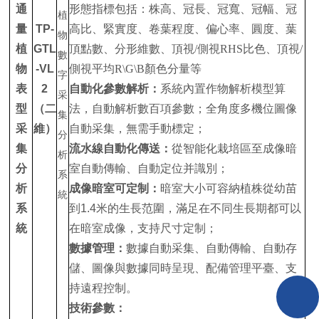
通
形態指標包括：株高、冠長、冠寬、冠幅、冠
量
TP-
高比、緊實度、卷葉程度、偏心率、圓度、葉
植
GTL
頂點數、分形維數、
頂視
/側視RHS比色
、
頂視
/
物
-VL
側視平均
R\G\B顏色分量等
表
2
自動化參數解析：
系統內置作物解析模型算
型
（二
法，自動解析數百項參數；全角度多機位圖像
采
維）
自動采集，無需手動標定；
集
流水線自動化傳送：
從智能化栽培區至成像暗
分
室自動傳輸、自動定位并識別；
析
成像暗室可定制：
暗室大小可容納植株從幼苗
系
到1.4米的生長范圍，滿足在不同生長期都可以
統
在暗室成像，支持尺寸定制；
數據管理：
數據自動采集、自動傳輸、自動存
儲、圖像與數據同時呈現、配備管理平臺、支
持遠程控制。
技術參數：