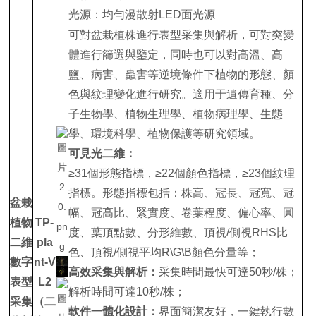
光源：均勻漫散射LED面光源
可對盆栽植株進行表型采集與解析，可對突變
體進行篩選與鑒定，同時也可以對高溫、高
鹽、病害、蟲害等逆境條件下植物的形態、顏
色與紋理變化進行研究。適用于遺傳育種、分
子生物學、植物生理學、植物病理學、生態
學、環境科學、植物保護等研究領域。
可見光二維：
≥31個形態指標，≥22個顏色指標，≥23個紋理
指標。形態指標包括：株高、冠長、冠寬、冠
盆栽
幅、冠高比、緊實度、卷葉程度、偏心率、圓
植物
TP-
度、葉頂點數、分形維數、頂視/側視RHS比
二維
pla
色、頂視/側視平均R\G\B顏色分量等；
數字
nt-V
高效采集與解析：
采集時間最快可達50秒/株；
表型
L2
解析時間可達10秒/株；
采集
（二
軟件一體化設計：
界面簡潔友好，一鍵執行數