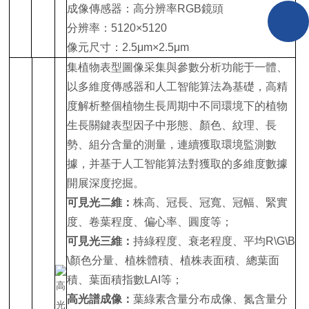
成像傳感器：高分辨率RGB鏡頭
分辨率：5120×5120
像元尺寸：2.5μm×2.5μm
集植物表型圖像采集與參數分析功能于一體、
以多維度傳感器和人工智能算法為基礎，高精
度解析整個植物生長周期中不同環境下的植物
生長關鍵表型因子中形態、顏色、紋理、長
勢、組分含量的測量，連續獲取環境監測數
據，并基于人工智能算法對獲取的多維度數據
開展深度挖掘。
可見光二維：
株高、冠長、冠寬、冠幅、緊實
度、卷葉程度、偏心率、圓度等；
可見光三維：
持綠程度、衰老程度、平均R\G\B
\顏色分量、植株體積、植株表面積、總葉面
積、葉面積指數LAI等；
高光譜成像：
葉綠素含量分布成像、氮含量分