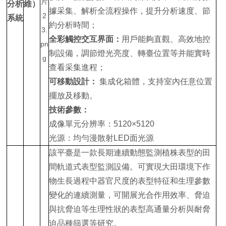
分析
維）
據采集、解析全流程操作，提升分析速度、節
系統
約分析時間；
全彩觸控交互界面：
用戶能夠直觀、高效地控
制設備，調節燈光亮度、轉臺位置等并能實時
查看采集進程；
可移動設計：
集成化箱體，支持室內任意位置
擺放及移動。
技術參數：
成像單元分辨率：5120×5120
光源：均勻漫散射LED面光源
該平臺是一款長期連續動態監測植株表型的田
間軌道式表型監測設備。可實現大田環境下作
物生長過程中器官尺度的表型特征和生理參數
變化的連續測量，可開展光合作用效率、脅迫
與抗脅迫等生理性狀的表型高通量分析與耐脅
迫品種篩選等研究。