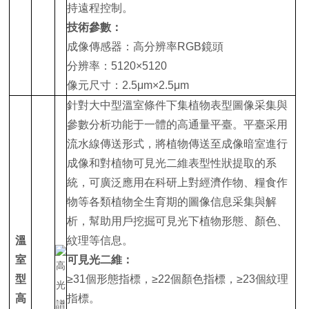
持遠程控制。
技術參數：
成像傳感器：高分辨率RGB鏡頭
分辨率：5120×5120
像元尺寸：2.5μm×2.5μm
針對大中型溫室條件下集植物表型圖像采集與
參數分析功能于一體的高通量平臺。平臺采用
流水線傳送形式，將植物傳送至成像暗室進行
成像和對植物可見光二維表型性狀提取的系
統，可廣泛應用在科研上對經濟作物、糧食作
物等各類植物全生育期的圖像信息采集與解
析，幫助用戶挖掘可見光下植物形態、顏色、
溫
紋理等信息。
室
可見光二維：
型
≥31個形態指標，≥22個顏色指標，≥23個紋理
高
指標。