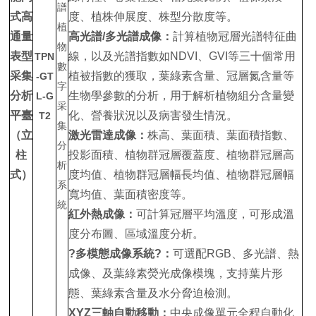
式高
度、植株伸展度、株型分散度等。
通量
高光譜
/
多光譜成像
：
計算植物冠層光譜特征曲
表型
線，以及光譜指數如NDVI、GVI等三十個常用
TPN
采集
植被指數的獲取，葉綠素含量、冠層氮含量等
-GT
分析
生物學參數的分析，用于解析植物組分含量變
L-G
平臺
化、營養狀況以及病害發生情況。
T2
（立
激光雷達
成像：
株高、葉面積、葉面積指數、
柱
投影面積、植物群冠層覆蓋度、植物群冠層高
式）
度均值、植物群冠層幅長均值、植物群冠層幅
寬均值、葉面積密度等。
紅外熱成像
：
可計算冠層平均溫度，可形成溫
度分布圖、區域溫度分析。
?多模態成像系統?：
可選配RGB、多光譜、熱
成像、及葉綠素熒光成像模塊，支持葉片形
態、葉綠素含量及水分脅迫檢測。
XYZ三軸自動移動：
中央成像單元全程自動化