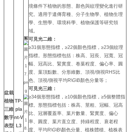
境條件下植物的形態、顏色與紋理變化進行研
究。適用于遺傳育種、分子生物學、植物生理
學、生態學、環境科學、植物保護等研究領
域。
可見光二維：
≥31個形態指標，≥22個顏色指標，≥23個紋理
指標。形態指標包括：株高、冠長、冠寬、冠
幅、冠高比、緊實度、卷葉程度、偏心率、圓
度、葉頂點數、分形維數、頂視/側視RHS比
色、頂視/側視平均R\G\B顏色分量等；
可見光三維：
盆栽
≥34個形態指標，≥10個顏色指標，≥5個整體指
植物
TP-
標。形態指標包括：株高、莖粗、冠幅、冠高
三維
pla
比、冠層覆蓋率、葉片數量、緊實度、偏心
數字
nt-V
率、圓度、葉片直立度、持綠程度、衰老程
表型
L3
度、平均R\G\B\顏色分量、植株體積、植株表