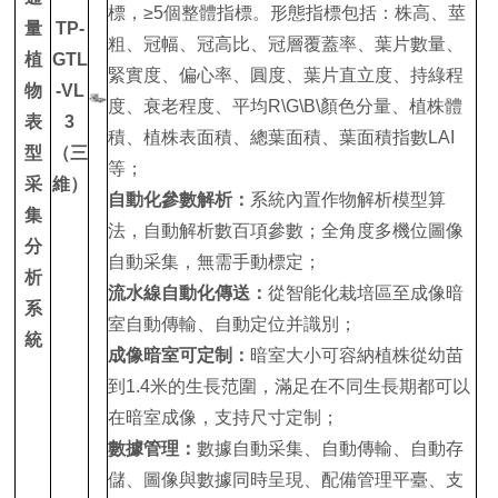
標，≥5個整體指標。形態指標包括：株高、莖
量
TP-
粗、冠幅、冠高比、冠層覆蓋率、葉片數量、
植
GTL
緊實度、偏心率、圓度、葉片直立度、持綠程
物
-VL
度、衰老程度、平均R\G\B\顏色分量、植株體
表
3
積、植株表面積、總葉面積、葉面積指數LAI
型
（三
等；
采
維）
自動化參數解析：
系統內置作物解析模型算
集
法，自動解析數百項參數；全角度多機位圖像
分
自動采集，無需手動標定；
析
流水線自動化傳送：
從智能化栽培區至成像暗
系
室自動傳輸、自動定位并識別；
統
成像暗室可定制：
暗室大小可容納植株從幼苗
到1.4米的生長范圍，滿足在不同生長期都可以
在暗室成像，支持尺寸定制；
數據管理：
數據自動采集、自動傳輸、自動存
儲、圖像與數據同時呈現、配備管理平臺、支