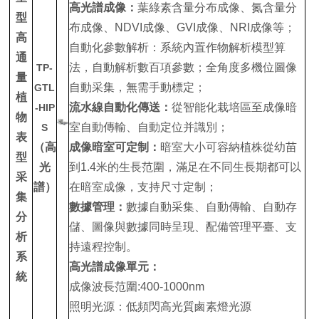
高光譜成像：
葉綠素含量分布成像、氮含量分
型
布成像、NDVI成像、GVI成像、NRI成像等；
高
自動化參數解析：系統內置作物解析模型算
通
法，自動解析數百項參數；全角度多機位圖像
TP-
量
自動采集，無需手動標定；
GTL
植
流水線自動化傳送：
從智能化栽培區至成像暗
-HIP
物
室自動傳輸、自動定位并識別；
S
表
（高
成像暗室可定制：
暗室大小可容納植株從幼苗
型
光
到1.4米的生長范圍，滿足在不同生長期都可以
采
譜）
在暗室成像，支持尺寸定制；
集
數據管理：
數據自動采集、自動傳輸、自動存
分
儲、圖像與數據同時呈現、配備管理平臺、支
析
持遠程控制。
系
高光譜成像單元：
統
成像波長范圍:400-1000nm
照明光源：低頻閃高光質鹵素燈光源