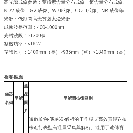
高光譜成像參數：葉綠素含量分布成像、氮含量分布成像、
NDVI成像、GVI成像、WBI成像、CCCI成像、NRI成像等
光源：低頻閃高光質鹵素燈光源
成像波長范圍：400-1000nm
光譜波段：≥1200個
整機功率：<1KW
箱體尺寸：1400mm（長）×935mm（寬）×1840mm（高）
相關推薦
產
儀器
品
型號
型號間技術區別
名稱
圖
片
通過植物-傳感器-解析的工作模式高效實現對植
株進行表型高通量采集與解析。適用于遺傳育