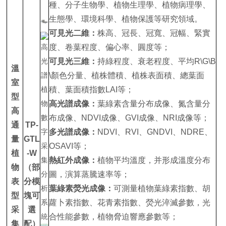
種、分子生物學、植物生理學、植物病理學、
生態學、環境科學、植物保護等研究領域。
可見光二維：
株高、冠長、冠寬、冠幅、緊實
度、卷葉程度、偏心率、圓度等；
可見光三維：
持綠程度、衰老程度、平均R\G\B
溫
\顏色分量、植株體積、植株表面積、總葉面
室
積、葉面積指數LAI等；
型
高光譜成像：
葉綠素含量分布成像、氮含量分
高
布成像、NDVI成像、GVI成像、NRI成像等；
通
TP-
多光譜成像：
NDVI、RVI、GNDVI、NDRE、
量
GTL
OSAVI等；
植
-W
熱紅外成像：
植物平均溫度，并形成溫度分布
物
（部
圖，演算蒸騰速率等；
表
分模
葉綠素熒光成像：
可測量植物葉綠素指數、胡
型
塊可
蘿卜素指數、花青素指數、熒光淬滅參數，光
采
選
合性能參數，植物脅迫響應參數等；
集
配）