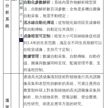
自動化參數解析：
系統內置作物解析模型算
分
法，自動解析數百項參數；全角度多機位圖像
析
自動采集，無需手動標定；
系
流水線自動化傳送：
從智能化栽培區至成像暗
統
室自動傳輸、自動定位并識別；
成像暗室可定制：
暗室大小可容納植株從幼苗
到1.4米的生長范圍，滿足在不同生長期都可以
在暗室成像，支持尺寸定制；
數據管理：
數據自動采集、自動傳輸、自動存
儲、圖像與數據同時呈現、配備管理平臺、支
持遠程控制。
通過高光譜成像識別技術對植物進行高光譜圖
像采集和表型性狀解析的系統，可廣泛應用在
農業類科研上對各類植物的高光譜圖像采集與
解析，助力植物長勢、營養診斷、脅迫響應、
溫
抗性研究、病害反應等方面的研究。
室